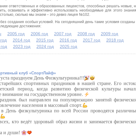
ании ответственных и образованных лицеистов, способных решать новые, 
ить, осваивать и эффективно использовать необходимые для этого знани
столько, сколько мы знаем – это девиз лицея №102.
без создания особых условий. На сегодняшний день такие условия созданы
 следующие достижения:
ы
2005 год
2006 год
2007 год
2008 год
2009 год
 год
2014 год
2015 год
2016 год
2017 год
2018 год
 год
2023 год
2024 год
2025 год
ртивный клуб «СпортЛайф»
густа празднуем День Физкультурника!!!
старейших спортивных праздников в нашей стране. Его исток
ветский период, когда развитию физической культуры начал
ое внимание на государственном уровне.
раздник был направлен на популяризацию занятий физическо
овлечение населения в массовый спорт.
в День физкультурника по всей России проводятся различны
всех, кто ведёт здоровый образ жизни и занимается физическо
ла и души!