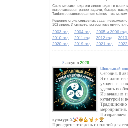
Свою миссию педагоги лицея видят в воспит
встречавшиеся ранее задачи, быстро наход
Tantum possumus quantum scimus – мы можем 
Решение столь серьезных задач невозможно 
102 лицее. И свидетельством тому являются
2003 год
2004 год
2005 и 2006 год
2010 год
2011 год
2012 год
2013
2020 год
2019 год
2021 год
2022
8
августа
2026
Школьный спо
Сегодня, 8 ав
Это один из 
уходят в со
уделять особ
Изначально п
культурой и в
Традиционно 
мероприятия.
Поздравляем 
культурой.
Проведите этот день с пользой для те