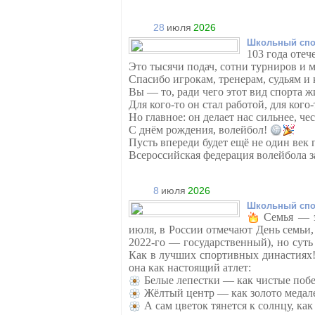
28
июля
2026
Школьный спо
103 года отеч
Это тысячи подач, сотни турниров и 
Спасибо игрокам, тренерам, судьям и к
Вы — то, ради чего этот вид спорта ж
Для кого-то он стал работой, для кого
Но главное: он делает нас сильнее, че
С днём рождения, волейбол!
Пусть впереди будет ещё не один век 
Всероссийская федерация волейбола 
8
июля
2026
Школьный спо
Семья — э
июля, в России отмечают День семьи,
2022-го — государственный), но суть
Как в лучших спортивных династиях
она как настоящий атлет:
Белые лепестки — как чистые поб
Жёлтый центр — как золото медал
А сам цветок тянется к солнцу, ка