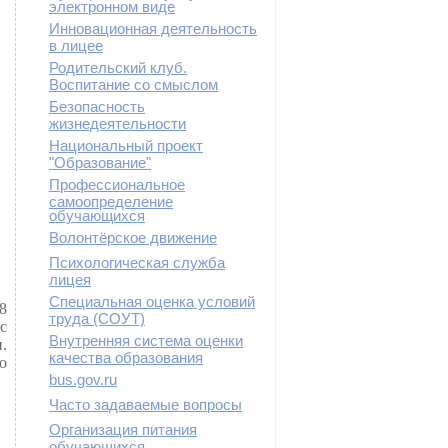
электронном виде
Инновационная деятельность
в лицее
Родительский клуб.
Воспитание со смыслом
Безопасность
жизнедеятельности
Национальный проект
"Образование"
Профессиональное
самоопределение
обучающихся
Волонтёрское движение
Психологическая служба
лицея
Специальная оценка условий
8
труда (СОУТ)
с
Внутренняя система оценки
.
качества образования
о
bus.gov.ru
Часто задаваемые вопросы
Организация питания
обучающихся