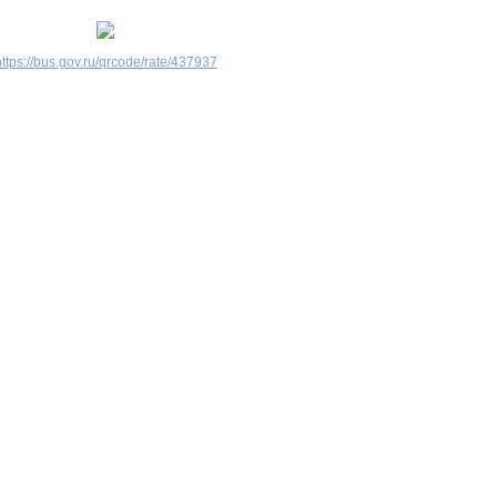
ttps://bus.gov.ru/qrcode/rate/437937