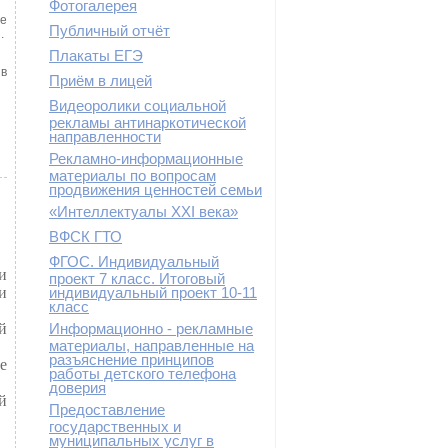
Фотогалерея
не
Публичный отчёт
я.
Плакаты ЕГЭ
 в
Приём в лицей
Видеоролики социальной
рекламы антинаркотической
направленности
Рекламно-информационные
материалы по вопросам
продвижения ценностей семьи
«Интеллектуалы XXI века»
ВФСК ГТО
ФГОС. Индивидуальный
и
проект 7 класс. Итоговый
и
индивидуальный проект 10-11
класс
й
Информационно - рекламные
материалы, направленные на
разъяснение принципов
е
работы детского телефона
доверия
й
Предоставление
государственных и
муниципальных услуг в