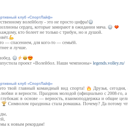
ртивный клуб «СпортЛайф»
ественному волейболу - это не просто цифра!
миллионы сердец, которые замирают в ожидании мяча.
аждому, кто болеет не только с трибун, но и душой.
ивёт.
-то — спасением, для кого-то — семьёй.
стнее и лучше.
побед.
запустила проект «Волейбол. Наши чемпионы»
legends.volley.ru/
ртивный клуб «СпортЛайф»
то твой главный командный вид спорта!
Друзья, сегодня, 
 любви и верности. Праздник молодой (официально с 2008-го, а 
 глубокая: в основе — верность, взаимоподдержка и общие цели
!
Символом праздника стала ромашка. Почему? Да потому чт
еды,
ей,
к мы к новым рекордам!