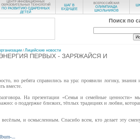
ЦЕНТР ИННОВАЦИОННЫХ
ВСЕРОССИЙСКАЯ
ОБРАЗОВАТЕЛЬНЫХ ТЕХНОЛОГИЙ
ШАГ В
Ш
ОЛИМПИАДА
ПО РАЗВИТИЮ ОДАРЕННЫХ
БУДУЩЕЕ
ШКОЛЬНИКОВ
ДЕТЕЙ
Поиск по с
организации
Лицейские новости
/
 ЭНЕРГИЯ ПЕРВЫХ - ЗАРЯЖАЙСЯ И
сто, но ребята справились на ура: проявили логику, знания 
ть вместе.
разговора. На презентации «Семья и семейные ценности» м
важно: о поддержке близких, тёплых традициях и любви, котора
весёлым, и осмысленным. Спасибо всем, кто делает эту смен
bum-...