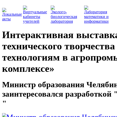
Виртуальные
Эколого-
Лаборатория
Локальные
кабинеты
биологическая
математики и
акты
учителей
лаборатория
информатики
Интерактивная выставк
технического творчеств
технологиям в агропро
комплексе»
Министр образования Челябин
заинтересовался разработкой
"