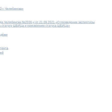
 г. Челябинска»
да Челябинска №2036-у от 21.09.2021 «О проведении экспертизы
х статусу ШБИЦа и присвоению статуса ШБИЦа»
одёжи
нтента
лей