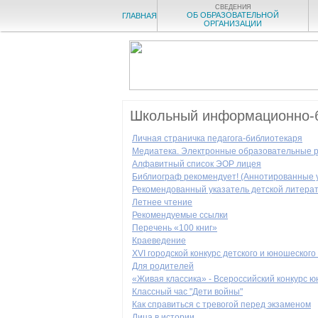
СВЕДЕНИЯ
ОБ ОБРАЗОВАТЕЛЬНОЙ
ГЛАВНАЯ
ОРГАНИЗАЦИИ
Школьный информационно-б
Личная страничка педагога-библиотекаря
Медиатека. Электронные образовательные р
Алфавитный список ЭОР лицея
Библиограф рекомендует! (Аннотированные 
Рекомендованный указатель детской литера
Летнее чтение
Рекомендуемые ссылки
Перечень «100 книг»
Краеведение
XVI городской конкурс детского и юношеског
Для родителей
«Живая классика» - Всероссийский конкурс ю
Классный час "Дети войны"
Как справиться с тревогой перед экзаменом
Лица в истории