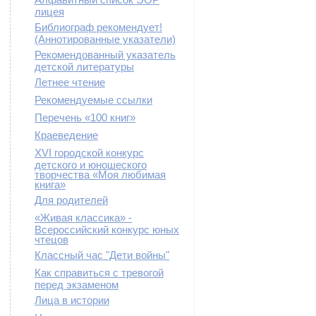
лицея
Библиограф рекомендует!
(Аннотированные указатели)
Рекомендованный указатель
детской литературы
Летнее чтение
Рекомендуемые ссылки
Перечень «100 книг»
Краеведение
XVI городской конкурс
детского и юношеского
творчества «Моя любимая
книга»
Для родителей
«Живая классика» -
Всероссийский конкурс юных
чтецов
Классный час "Дети войны"
Как справиться с тревогой
перед экзаменом
Лица в истории