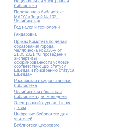
Национальная электронная
библиотека
Положение о библиотеке
МАОУ «Лицей № 102 г.
Челябинска»
Год науки и технологий
Гайдаровка
Приказ Комитета по делам
образования города
Челябинска №2036-у от
21.09.2021 «О проведении
экспертизы
сформированности условий
соответствующих статусу
ШБИЦа и присвоению статуса
ШБИЦа»
Российская государственная
библиотека
Челябинская областная
библиотека для молодёжи
Электронный журнал Чтение
детям
Цифровые библиотеки для
учителей
Библиотека цифрового