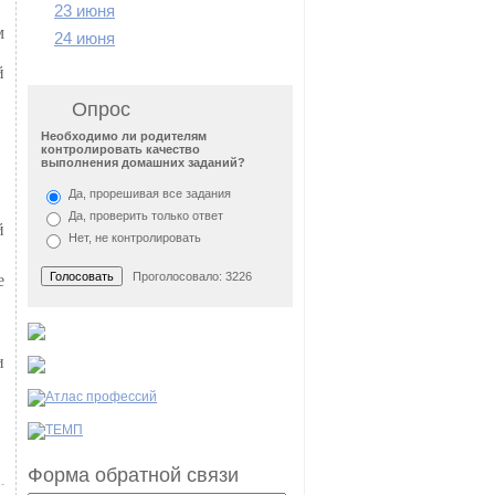
23 июня
м
24 июня
й
Опрос
Необходимо ли родителям
контролировать качество
выполнения домашних заданий?
Да, прорешивая все задания
Да, проверить только ответ
й
Нет, не контролировать
Проголосовало: 3226
е
и
Форма обратной связи