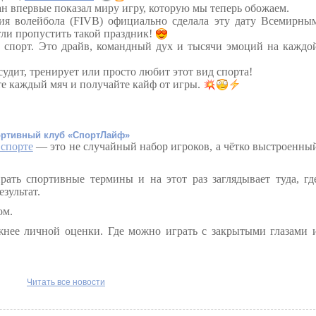
н впервые показал миру игру, которую мы теперь обожаем.
ия волейбола (FIVB) официально сделала эту дату Всемирны
гли пропустить такой праздник!
 спорт. Это драйв, командный дух и тысячи эмоций на каждо
 судит, тренирует или просто любит этот вид спорта!
те каждый мяч и получайте кайф от игры.
ртивный клуб «СпортЛайф»
 спорте
— это не случайный набор игроков, а чётко выстроенны
рать спортивные термины и на этот раз заглядывает туда, гд
зультат.
ом.
жнее личной оценки. Где можно играть с закрытыми глазами 
Читать все новости