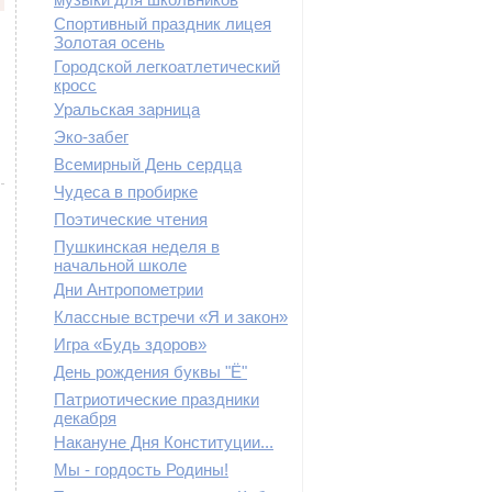
Спортивный праздник лицея
Золотая осень
Городской легкоатлетический
кросс
Уральская зарница
Эко-забег
Всемирный День сердца
Чудеса в пробирке
Поэтические чтения
Пушкинская неделя в
начальной школе
Дни Антропометрии
Классные встречи «Я и закон»
Игра «Будь здоров»
День рождения буквы "Ё"
Патриотические праздники
декабря
Накануне Дня Конституции...
Мы - гордость Родины!