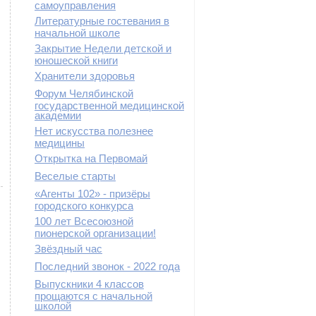
самоуправления
Литературные гостевания в
начальной школе
Закрытие Недели детской и
юношеской книги
Хранители здоровья
Форум Челябинской
государственной медицинской
академии
Нет искусства полезнее
медицины
Открытка на Первомай
Веселые старты
«Агенты 102» - призёры
городского конкурса
100 лет Всесоюзной
пионерской организации!
Звёздный час
Последний звонок - 2022 года
Выпускники 4 классов
прощаются с начальной
школой