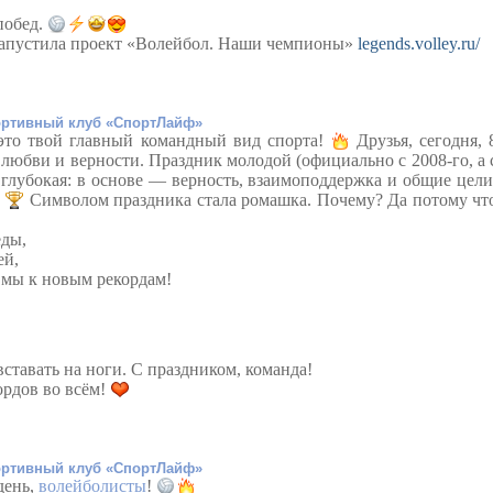
побед.
запустила проект «Волейбол. Наши чемпионы»
legends.volley.ru/
ртивный клуб «СпортЛайф»
то твой главный командный вид спорта!
Друзья, сегодня, 
 любви и верности. Праздник молодой (официально с 2008-го, а 
 глубокая: в основе — верность, взаимоподдержка и общие цели
!
Символом праздника стала ромашка. Почему? Да потому чт
еды,
ей,
к мы к новым рекордам!
ставать на ноги.
С праздником, команда!
ордов во всём!
ртивный клуб «СпортЛайф»
день,
волейболисты
!