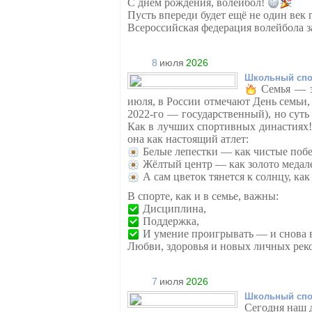
С днём рождения, волейбол!
Пусть впереди будет ещё не один век 
Всероссийская федерация волейбола 
8
июля
2026
Школьный спо
Семья — э
июля, в России отмечают День семьи,
2022-го — государственный), но суть
Как в лучших спортивных династиях
она как настоящий атлет:
Белые лепестки — как чистые поб
Жёлтый центр — как золото медал
А сам цветок тянется к солнцу, ка
В спорте, как и в семье, важны:
Дисциплина,
Поддержка,
И умение проигрывать — и снова в
Любви, здоровья и новых личных рек
7
июля
2026
Школьный спо
Сегодня наш 