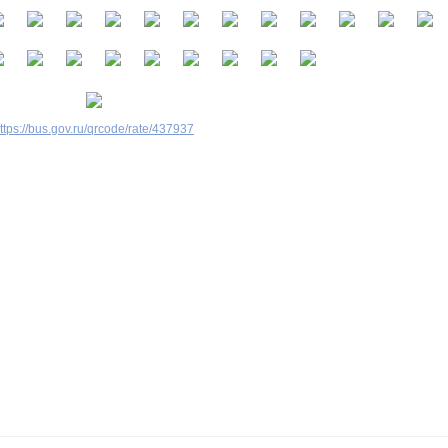
ttps://bus.gov.ru/qrcode/rate/437937