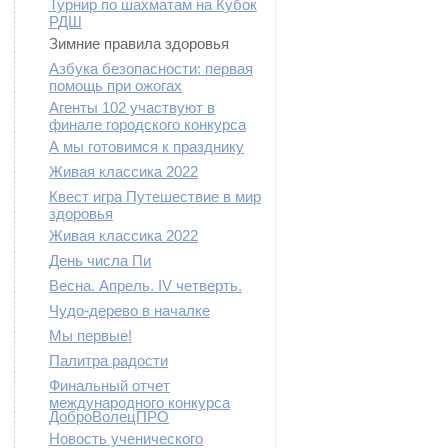
Турнир по шахматам на Кубок
РДШ
Зимние правила здоровья
Азбука безопасности: первая
помощь при ожогах
Агенты 102 участвуют в
финале городского конкурса
А мы готовимся к празднику
Живая классика 2022
Квест игра Путешествие в мир
здоровья
Живая классика 2022
День числа Пи
Весна. Апрель. IV четверть.
Чудо-дерево в началке
Мы первые!
Палитра радости
Финальный отчет
международного конкурса
ДоброВолецПРО
Новость ученического