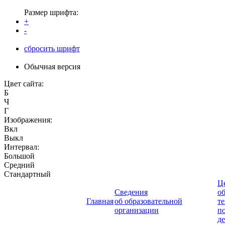
Размер шрифта:
+
-
сбросить шрифт
Обычная версия
Цвет сайта:
Б
Ч
Г
Изображения:
Вкл
Выкл
Интервал:
Большой
Средний
Стандартный
Ц
Сведения
о
Главная
об образовательной
т
организации
п
д