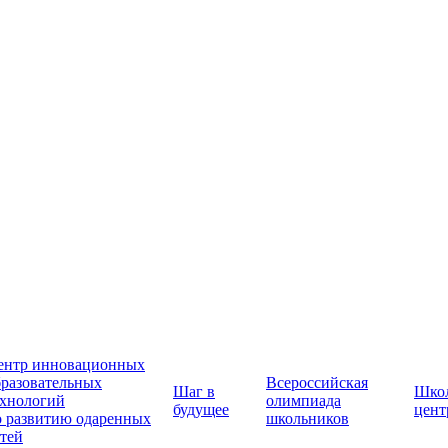
ентр инновационных
бразовательных
Всероссийская
Шаг в
Шко
ехнологий
олимпиада
будущее
цент
о развитию одаренных
школьников
етей