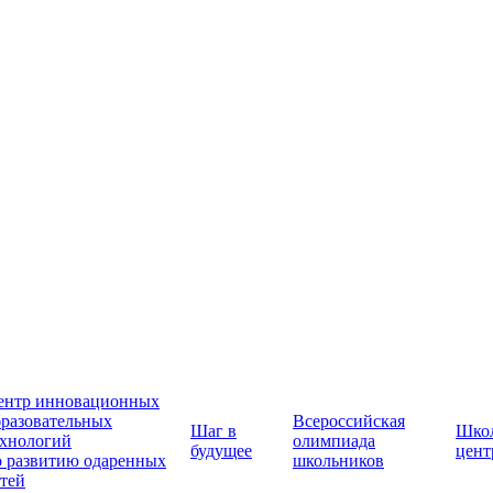
ентр инновационных
бразовательных
Всероссийская
Шаг в
Шко
ехнологий
олимпиада
будущее
цент
о развитию одаренных
школьников
етей