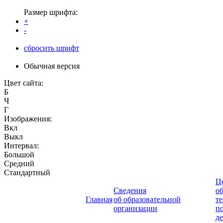
Размер шрифта:
+
-
сбросить шрифт
Обычная версия
Цвет сайта:
Б
Ч
Г
Изображения:
Вкл
Выкл
Интервал:
Большой
Средний
Стандартный
Ц
Сведения
о
Главная
об образовательной
т
организации
п
д