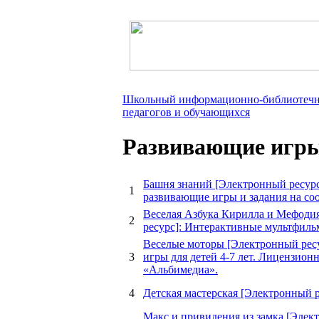
Школьный информационно-библиотечн
педагогов и обучающихся
Развивающие игр
Башня знаний [Электронный ресурс
1
развивающие игры и задания на соо
Веселая Азбука Кирилла и Мефоди
2
ресурс]: Интерактивные мультфиль
Веселые моторы [Электронный рес
3
игры для детей 4-7 лет. Лицензионн
«Альбимедиа».
4
Детская мастерская [Электронный р
Макс и привидения из замка [Элект