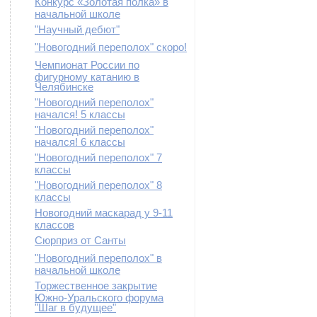
Конкурс «Золотая полка» в
начальной школе
"Научный дебют"
"Новогодний переполох" скоро!
Чемпионат России по
фигурному катанию в
Челябинске
"Новогодний переполох"
начался! 5 классы
"Новогодний переполох"
начался! 6 классы
"Новогодний переполох" 7
классы
"Новогодний переполох" 8
классы
Новогодний маскарад у 9-11
классов
Сюрприз от Санты
"Новогодний переполох" в
начальной школе
Торжественное закрытие
Южно-Уральского форума
"Шаг в будущее"