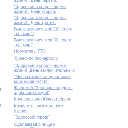
"Здоровье и спорт - норма
жизни!". День второй.
"Здоровье и спорт - норма
жизни!". День третий.
Выставка рисунков \"О, спорт,
ты - мир!\"
Выставка рисунков "О, спорт,
ты - мир!"
Нормативы ГТО
Турнир по пионерболу
"Здоровье и спорт - норма
жизни!" День заключительный.
"Мы на стиле!Танцевальный
коллектив РИТМ"
Флешмоб "Здоровое сердце -
8
здорового лицея!"
с
Красная книга Южного Урала
.
о
Конкурс выразительного
чтения
"Здоровый город!"
Сделаем мир чище и