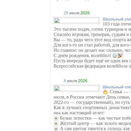
28
июля
2026
Школьный спо
103 года отеч
Это тысячи подач, сотни турниров и 
Спасибо игрокам, тренерам, судьям и к
Вы — то, ради чего этот вид спорта ж
Для кого-то он стал работой, для кого
Но главное: он делает нас сильнее, че
С днём рождения, волейбол!
Пусть впереди будет ещё не один век 
Всероссийская федерация волейбола 
8
июля
2026
Школьный спо
Семья — э
июля, в России отмечают День семьи,
2022-го — государственный), но суть
Как в лучших спортивных династиях
она как настоящий атлет:
Белые лепестки — как чистые поб
Жёлтый центр — как золото медал
А сам цветок тянется к солнцу, ка