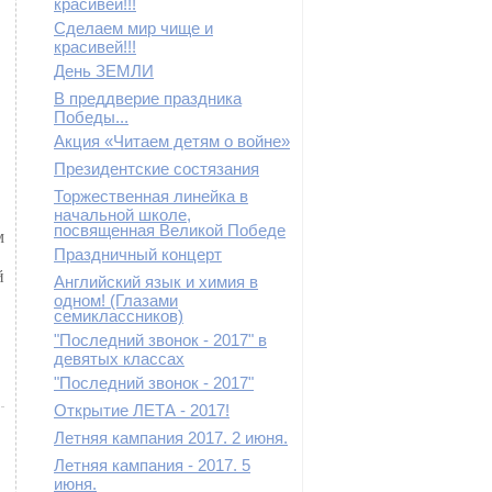
красивей!!!
Сделаем мир чище и
красивей!!!
День ЗЕМЛИ
В преддверие праздника
Победы...
Акция «Читаем детям о войне»
Президентские состязания
Торжественная линейка в
начальной школе,
посвященная Великой Победе
м
Праздничный концерт
й
Английский язык и химия в
одном! (Глазами
семиклассников)
"Последний звонок - 2017" в
девятых классах
"Последний звонок - 2017"
Открытие ЛЕТА - 2017!
Летняя кампания 2017. 2 июня.
Летняя кампания - 2017. 5
июня.