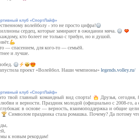
ртивный клуб «СпортЛайф»
ественному волейболу - это не просто цифра!
миллионы сердец, которые замирают в ожидании мяча.
аждому, кто болеет не только с трибун, но и душой.
ивёт.
-то — спасением, для кого-то — семьёй.
стнее и лучше.
побед.
запустила проект «Волейбол. Наши чемпионы»
legends.volley.ru/
ртивный клуб «СпортЛайф»
то твой главный командный вид спорта!
Друзья, сегодня, 
 любви и верности. Праздник молодой (официально с 2008-го, а 
 глубокая: в основе — верность, взаимоподдержка и общие цели
!
Символом праздника стала ромашка. Почему? Да потому чт
еды,
ей,
к мы к новым рекордам!