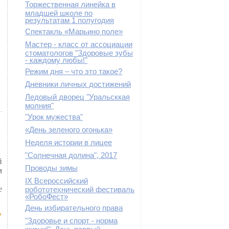
Торжественная линейка в
младшей школе по
результатам 1 полугодия
Спектакль «Марьино поле»
Мастер - класс от ассоциации
стоматологов "Здоровые зубы
- каждому любы!"
Режим дня – что это такое?
Дневники личных достижений
Ледовый дворец "Уральсккая
молния"
"Урок мужества"
«День зеленого огонька»
Неделя истории в лицее
"Солнечная долина", 2017
й
Проводы зимы
м
IХ Всероссийский
е
робототехнический фестиваль
«РобоФест»
День избирательного права
"Здоровье и спорт - норма
жизни!". День первый.