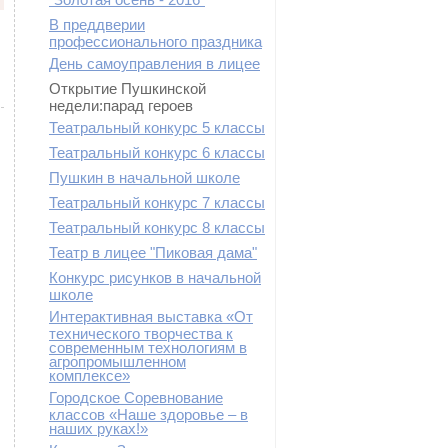
В преддверии
профессионального праздника
День самоуправления в лицее
Открытие Пушкинской
недели:парад героев
Театральный конкурс 5 классы
Театральный конкурс 6 классы
Пушкин в начальной школе
Театральный конкурс 7 классы
Театральный конкурс 8 классы
Театр в лицее "Пиковая дама"
Конкурс рисунков в начальной
школе
Интерактивная выставка «От
технического творчества к
современным технологиям в
агропромышленном
комплексе»
Городское Соревнование
классов «Наше здоровье – в
наших руках!»