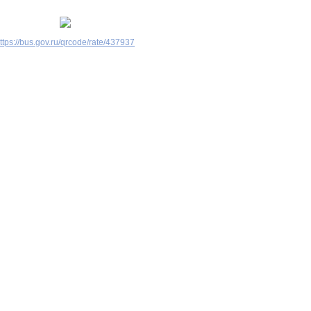
ttps://bus.gov.ru/qrcode/rate/437937