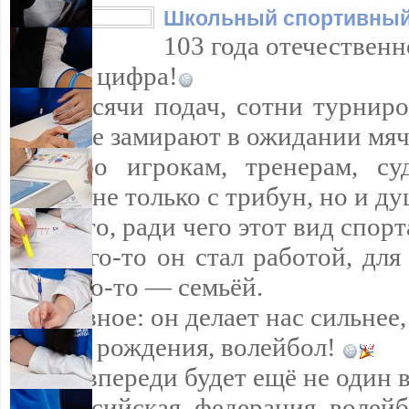
Школьный спортивный
103 года отечественн
просто цифра!
Это тысячи подач, сотни турнир
которые замирают в ожидании мяч
Спасибо игрокам, тренерам, су
болеет не только с трибун, но и д
Вы — то, ради чего этот вид спорт
Для кого-то он стал работой, для
для кого-то — семьёй.
Но главное: он делает нас сильнее,
С днём рождения, волейбол!
Пусть впереди будет ещё не один 
Всероссийская федерация волейб