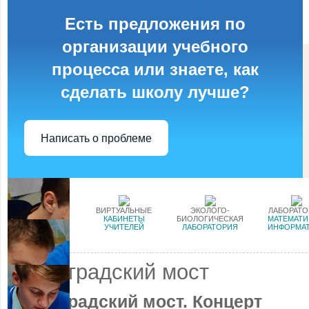
Есть предложения по
организации учебного
процесса или знаете, как
сделать школу лучше?
Написать о проблеме
ЛОКАЛЬНЫЕ
ВИРТУАЛЬНЫЕ
ЭКОЛОГО-
ЛАБОРАТ
АКТЫ
КАБИНЕТЫ
БИОЛОГИЧЕСКАЯ
МАТЕМАТИ
УЧИТЕЛЕЙ
ЛАБОРАТОРИЯ
ИНФОРМА
Ленинградский мост
Ленинградский мост. Концерт