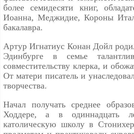
более семидесяти книг, облада
Иоанна, Меджидие, Короны Итал
бакалавра.
Артур Игнатиус Конан Дойл родил
Эдинбурге в семье талантли
совместительству клерка, и обож
От матери писатель и унаследова
творчества.
Начал получать среднее образ
Ходдере, а в одиннадцать л
католическую школу в Стонихер