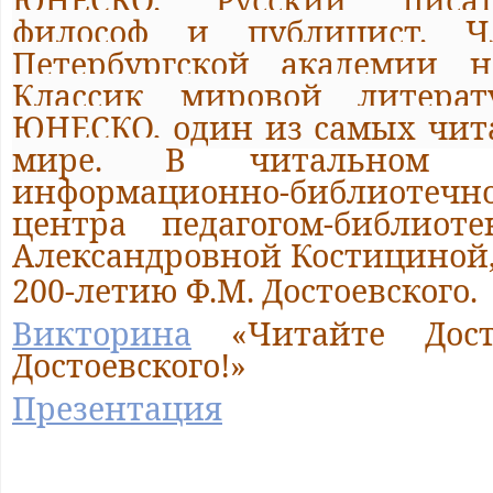
философ и публицист. Чл
Петербургской академии н
Классик мировой литера
ЮНЕСКО, один из самых чит
мире.
В читальном з
информационно-библиотечн
центра
педагогом-библио
Александровной Костициной
200-летию Ф.М. Достоевского
.
Викторина
«Читайте Досто
Достоевского!»
Презентация